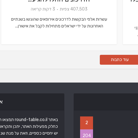
407,503 צפיות
3 דקות קריאה
עשרות אלפי הבקשות לדרכונים אירופאים שהוגשו בשנתיים
האחרונות על ידי ישראלים מתחילות לקבל את אישורן...
י
עוד כתבות
א
באתר round-table.co.il תמצאו תכנים ממגוון תחומים שנוגעים בכולנו.
2
כחלק מפעילות האתר, יתכן ותקראו 
יש יחסיים כספיים, וזאת על מנת שנ
204