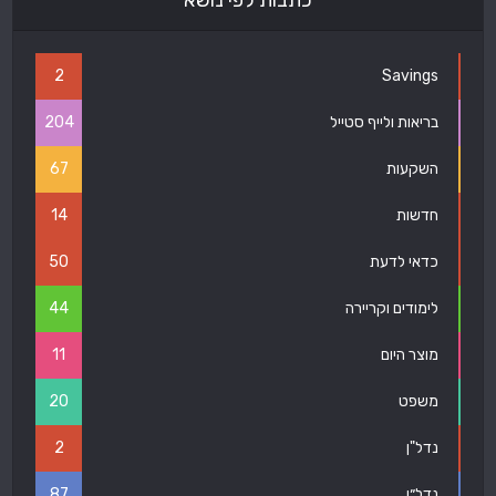
כתבות לפי נושא
2
Savings
בריאות ולייף סטייל
204
השקעות
67
חדשות
14
כדאי לדעת
50
לימודים וקריירה
44
מוצר היום
11
משפט
20
נדל"ן
2
נדל״ן
87