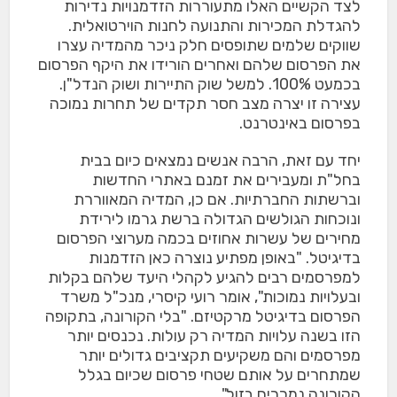
לצד הקשיים האלו מתעוררות הזדמנויות נדירות
להגדלת המכירות והתנועה לחנות הוירטואלית.
שווקים שלמים שתופסים חלק ניכר מהמדיה עצרו
את הפרסום שלהם ואחרים הורידו את היקף הפרסום
בכמעט 100%. למשל שוק התיירות ושוק הנדל"ן.
עצירה זו יצרה מצב חסר תקדים של תחרות נמוכה
בפרסום באינטרנט.
יחד עם זאת, הרבה אנשים נמצאים כיום בבית
בחל"ת ומעבירים את זמנם באתרי החדשות
וברשתות החברתיות. אם כן, המדיה המאווררת
ונוכחות הגולשים הגדולה ברשת גרמו לירידת
מחירים של עשרות אחוזים בכמה מערוצי הפרסום
בדיגיטל. "באופן מפתיע נוצרה כאן הזדמנות
למפרסמים רבים להגיע לקהלי היעד שלהם בקלות
ובעלויות נמוכות", אומר רועי קיסרי, מנכ"ל משרד
הפרסום בדיגיטל מרקטיזם. "בלי הקורונה, בתקופה
הזו בשנה עלויות המדיה רק עולות. נכנסים יותר
מפרסמים והם משקיעים תקציבים גדולים יותר
שמתחרים על אותם שטחי פרסום שכיום בגלל
הקורונה נמכרים בזול".