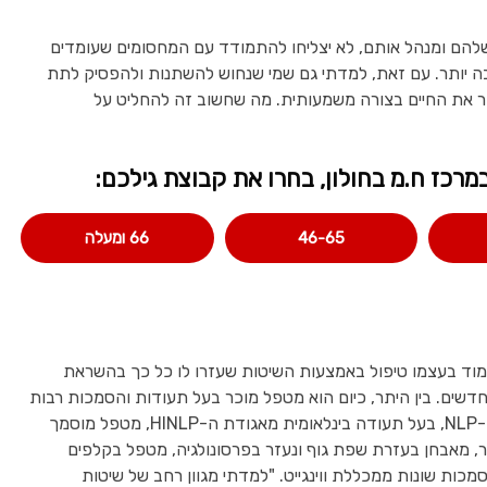
 שלהם ומנהל אותם, לא יצליחו להתמודד עם המחסומים שעומדים
רבה יותר. עם זאת, למדתי גם שמי שנחוש להשתנות ולהפסיק לתת
ר את החיים בצורה משמעותית. מה שחשוב זה להחליט על
כז ח.מ בחולון, בחרו את קבוצת גילכם:
46-65
66 ומעלה
מוד בעצמו טיפול באמצעות השיטות שעזרו לו כל כך בהשראת
דשים. בין היתר, כיום הוא מטפל מוכר בעל תעודות והסמכות רבות
וביניהן: מנטור מוסמך בדרגת Master-Trainer ב-NLP, בעל תעודה בינלאומית מאגודת ה-HINLP, מטפל מוסמך
, מאבחן בעזרת שפת גוף ונעזר בפרסונולגיה, מטפל בקלפים
 משתמש בכלים של li-Cbt ובעל הסמכות שונות ממכללת ווינגייט. "למדתי מגוון רחב של שיטות