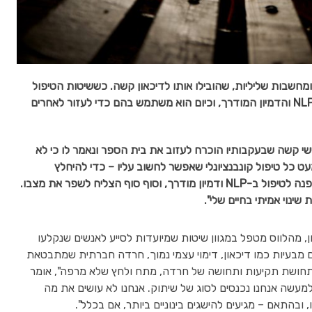
מחשבות שליליות, שהובילו אותו לדיכאון קשה. כששיטות הטיפול
הקונבנציונליות לא עזרו לו – גילה מהלווס את ה-NLP והדמיון המודרך, וכיום הוא משתמש בהם כדי לעזור לאחרים
י קשה שבעקבותיו הוכרח לעזוב את בית הספר ונאמר לו כי לא
עט כל טיפול קונבנציונלי שאפשר לחשוב עליו – כדי להיחלץ
מהדיכאון. לאחר שאף שיטה לא עזרה לו, מהלווס פנה לטיפול ב-NLP ודמיון מודרך, וסוף סוף הצליח לשפר את מצבו.
ינוי אמיתי בחיים שלי".
 מהלווס מטפל במגוון שיטות שמיועדות לסייע לאנשים שנקלעו
ם מבעיות כמו דיכאון, דימוי עצמי נמוך, חרדה חברתית שמתבטאת
 תחושת תקיעות ותחושה של חרדה, מתח ולחץ שלא מרפה", אומר
מעשה אנחנו נכנסים לסוג של שיתוק. אנחנו לא עושים את מה
ובהתאם – מגיעים להישגים בינוניים ביותר, אם בכלל".