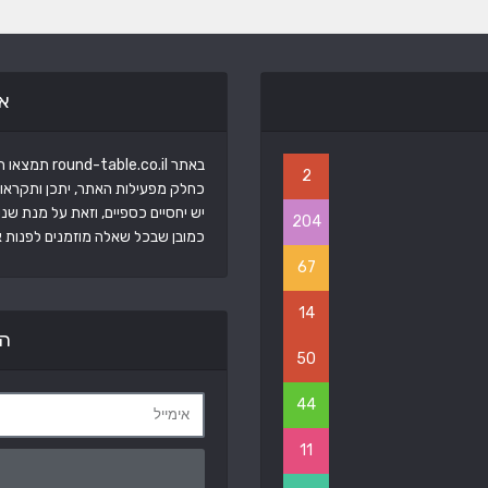
א
באתר round-table.co.il תמצאו תכנים ממגוון תחומים שנוגעים בכולנו.
2
כחלק מפעילות האתר, יתכן ותקראו 
יש יחסיים כספיים, וזאת על מנת שנ
204
כמובן שבכל שאלה מוזמנים לפנות אל
67
14
הר
50
44
11