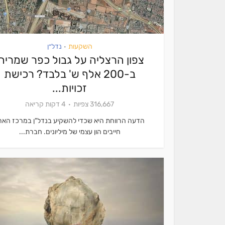
השקעות
נדל״ן
•
צפון הרצליה על גבול כפר שמריהו
ב-200 אלף ש' בלבד? רכישת
זכויות...
316,667 צפיות
4 דקות קריאה
הדעה הרווחת היא שכדי להשקיע בנדל"ן במרכז האר
חייבים הון עצמי של מיליונים. חברת...