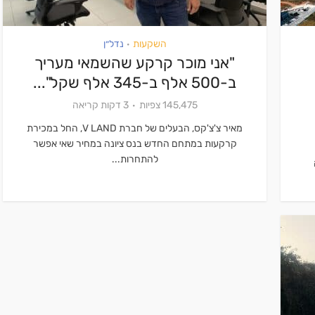
השקעות
נדל״ן
•
"אני מוכר קרקע שהשמאי מעריך
ב-500 אלף ב-345 אלף שקל"...
145,475 צפיות
3 דקות קריאה
מאיר צ'צ'קס, הבעלים של חברת V LAND, החל במכירת
קרקעות במתחם החדש בנס ציונה במחיר שאי אפשר
להתחרות...