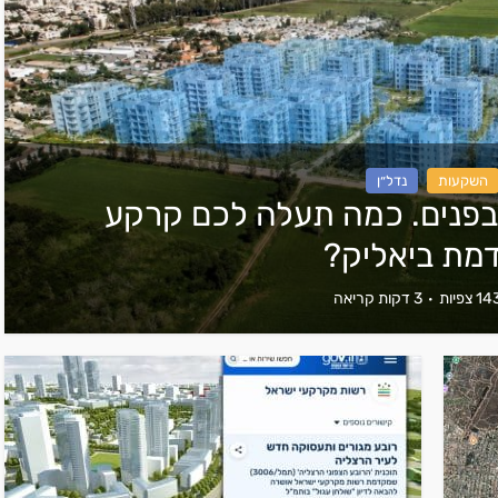
השקעות
נדל״ן
בפנים. כמה תעלה לכם קרקע
מת ביאליק?
צפיות
3 דקות קריאה