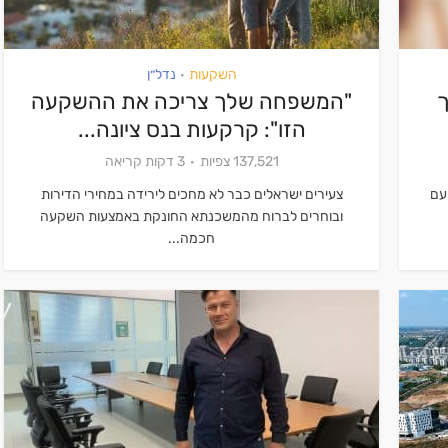
השקעות
נדל״ן
•
ך
"המשפחה שלך צריכה את ההשקעה
הזו": קרקעות בנס ציונה...
137,521 צפיות
3 דקות קריאה
עם
צעירים ישראלים כבר לא מחכים לירידה במחירי הדירות
ובוחרים לברוח מהמשכנתא החונקת באמצעות השקעה
חכמה...