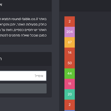
א
באתר round-table.co.il תמצאו תכנים ממגוון תחומים שנוגעים בכולנו.
2
כחלק מפעילות האתר, יתכן ותקראו
האתר יש יחסיים כספיים, וזאת על
204
כמובן שבכל שאלה מוזמנים לפנות א
67
14
ה
50
44
11
20
2