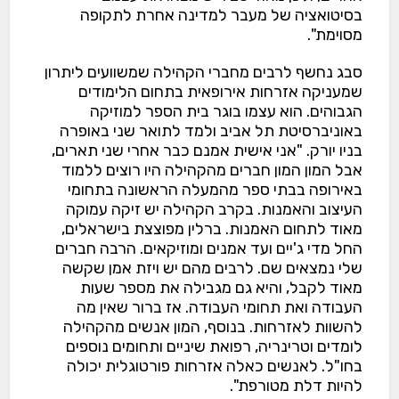
בסיטואציה של מעבר למדינה אחרת לתקופה
מסוימת".
סבג נחשף לרבים מחברי הקהילה שמשוועים ליתרון
שמעניקה אזרחות אירופאית בתחום הלימודים
הגבוהים. הוא עצמו בוגר בית הספר למוזיקה
באוניברסיטת תל אביב ולמד לתואר שני באופרה
בניו יורק. "אני אישית אמנם כבר אחרי שני תארים,
אבל המון המון חברים מהקהילה היו רוצים ללמוד
באירופה בבתי ספר מהמעלה הראשונה בתחומי
העיצוב והאמנות. בקרב הקהילה יש זיקה עמוקה
מאוד לתחום האמנות. ברלין מפוצצת בישראלים,
החל מדי ג'יים ועד אמנים ומוזיקאים. הרבה חברים
שלי נמצאים שם. לרבים מהם יש ויזת אמן שקשה
מאוד לקבל, והיא גם מגבילה את מספר שעות
העבודה ואת תחומי העבודה. אז ברור שאין מה
להשוות לאזרחות. בנוסף, המון אנשים מהקהילה
לומדים וטרינריה, רפואת שיניים ותחומים נוספים
בחו"ל. לאנשים כאלה אזרחות פורטוגלית יכולה
להיות דלת מטורפת".