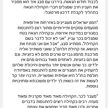
לכבוד חודש הגאווה, ביררנו עם סבג איך הוא מסביר
את העניין הרב שמגלים חברי הקהילה הגאה
בתהליך לקבלת דרכון פורטוגלי.
"המון ישראלים מעוניינים באזרחות אירופאית
מטעמים עסקיים ותיירותיים ומתוך רצון להתנסות
במגורים במדינות אירופה, ובקהילה הגאה בטח
שמגלים בכך עניין. "אני לא יכול לדבר בשם
הקהילה", מסתייג סבג, "אבל אם אני מנתח את
הנושא, אז קהילת הלהט"ב שאני משתייך אליה
מורכבת מהמון גברים שרבים מהם לא בזוגיות. וגם
אם הם בזוגיות, לאחוזים מאוד גבוהים מהם אין
ילדים. כך שהם אנשים יותר גמישים והיכולת שלהם
להעתיק את המגורים או סתם להתנסות באפיזודה
חולפת בחו"ל היא אמיתית ואפשרית. הרבה יותר קל
לעשות את זה כשאין לך ילדים ומשכנתא ומחויבויות
נוספות.
"מעבר לכך, הקהילה מאוד מאוד סקרנית ומאוד
מעזה. רבים בקהילה רוצים להתנסות בדברים
אחרים, ולכן מאוד סביר שימצאו את עצמם