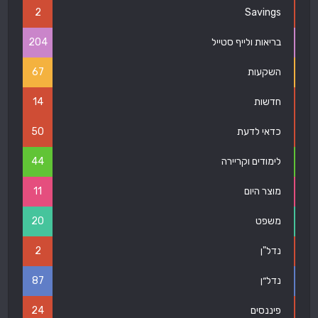
2
Savings
בריאות ולייף סטייל
204
השקעות
67
חדשות
14
כדאי לדעת
50
לימודים וקריירה
44
מוצר היום
11
משפט
20
נדל"ן
2
נדל״ן
87
פיננסים
24