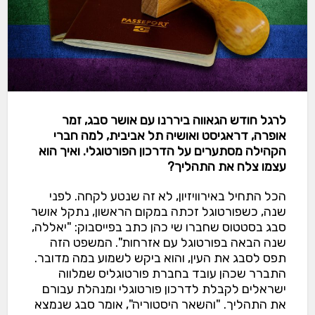
לרגל חודש הגאווה ביררנו עם אושר סבג, זמר
אופרה, דראגיסט ואושיה תל אביבית, למה חברי
הקהילה מסתערים על הדרכון הפורטוגלי. ואיך הוא
עצמו צלח את התהליך?
הכל התחיל באירוויזיון, לא זה שנטע לקחה. לפני
שנה, כשפורטוגל זכתה במקום הראשון, נתקל אושר
סבג בסטטוס שחברו שי כהן כתב בפייסבוק: "יאללה,
שנה הבאה בפורטוגל עם אזרחות". המשפט הזה
תפס לסבג את העין, והוא ביקש לשמוע במה מדובר.
התברר שכהן עובד בחברת פורטוגליס שמלווה
ישראלים לקבלת לדרכון פורטוגלי ומנהלת עבורם
את התהליך. "והשאר היסטוריה", אומר סבג שנמצא