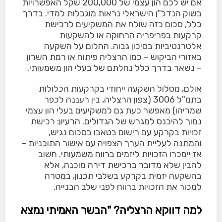
אם יש לכם הון עצמי של 200,000 שקל האפשרויות
בשוק הנדל"ן הישראלי נראות מוגבלות למדי. בדרך
כלל, סכום כזה שולח את המשקיעים לרכישת
קרקעות בפריפריה הרחוקה או להשקעות
אלטרנטיביות בסיכון גבוה. החלום על השקעה
באזורי הביקוש – כמו הרצליה פיתוח או רמת השרון
– נשאר בדרך כלל נחלתם של בעלי הון משמעותי.
אולם, מסלול השקעה ייחודי בקרקעות הכלולות
בתמ"ל 3006 (צפון הרצליה, בין רעננה לכפר
שמריהו) מאפשר כעת גם למשקיעים בעלי הון עצמי
נמוך להיכנס למגרש של הגדולים. הרעיון: רכישת
זכויות בקרקע עם רישום בטאבו בסכום נגיש,
והמתנה לעליית הערך הצפויה עם אישור התוכניות –
אז יימכרו הזכויות ליזמים ברווח משמעותי.
חשוב
להבין שלא מדובר ברכישת דירה מוכנה, אלא
בהשקעה יזמית בקרקע בשלבי תכנון, במטרה
למכור את הזכויות ברווח לפני שלב הבנייה.
למה דווקא הרצליה? "הבשר האמיתי נמצא