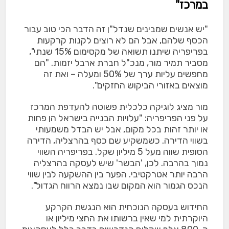
במרכז"
"יש אנשים שמבינים שנדל"ן זה הדבר הכי טוב עבור
הכסף שלהם, אבל הם לא רוצים לקנות קרקעות
בפריפריה שיתנו תשואה של מקסימום 15% שנתי",
מסביר תמיר מור, מנכ"ל חברת ארבל יזמות. "הם
מחפשים עליות ערך של 50% ומעלה – ואת זה
מוצאים באזורי הביקוש החזקים".
מור מציג לוגיקה כלכלית פשוטה להעדפת המרכז
על פני הפריפריה: "עלויות הבנייה בישראל הן פחות
או יותר זהות בכל מקום, אבל יש הבדל משמעותי
בשווי הדירה. כשמשקיע שם כסף בהרצליה, הדירה
הסופית שווה מעל 5 מיליון שקל. בפריפריה השווי
נמוך בהרבה. לכן, 'הבשר' שיש לעסקה בהרצליה
הרבה יותר אטרקטיבי. הפער בין ההשקעה לבין שווי
הנכס הגמור הוא המקום שבו נמצא הרווח הגדול".
החידוש בעסקה הנוכחית הוא הנגשת הקרקע
היוקרתית למי שאין ברשותו את החצי מיליון או