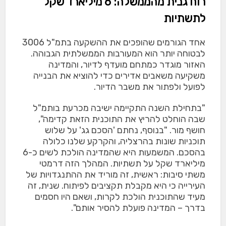
רוח גבית מהממשלה: 6 מיליארד שקל
לתשתיות
אחד הגורמים שהופכים את ההשקעה בתמ"ל 3006
לבטוחה יותר הוא המעורבות הממשלתית הגבוהה.
האזור מוגדר כמתחם מועדף לדיור, והמדינה
משקיעה משאבים אדירים כדי להוציא את הבנייה
לפועל ולפתור את משבר הדיור.
"בתחילת השנה התקיימה ישיבה מכרעת בותמ"ל
שבה הוחלט להריץ את התוכנית הזאת קדימה",
חושף מור. "בנוסף, נחתם 'הסכם גג' על שלוש
תוכניות שונות בהרצליה, והקרקע שלנו כלולה
בהסכם. המשמעות היא שהמדינה הולכת לשים כ-6
מיליארד שקל על תשתיות. המהלך הזה דרמטי
משתי סיבות: ראשית, זה מוריד את ההתנגדויות של
העירייה כי היא מקבלת תקציבים לפיתוח. שנית, זה
מעיד שהתוכנית הולכת לקרות, ושאם היו חסמים
בדרך – המדינה פועלת להסיר אותם".