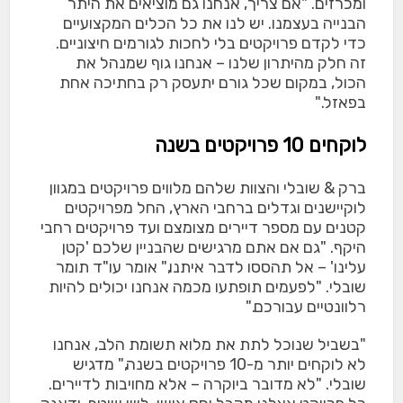
ומכרזים. "אם צריך, אנחנו גם מוציאים את היתר
הבנייה בעצמנו. יש לנו את כל הכלים המקצועיים
כדי לקדם פרויקטים בלי לחכות לגורמים חיצוניים.
זה חלק מהיתרון שלנו – אנחנו גוף שמנהל את
הכול, במקום שכל גורם יתעסק רק בחתיכה אחת
בפאזל."
לוקחים 10 פרויקטים בשנה
ברק & שובלי והצוות שלהם מלווים פרויקטים במגוון
לוקיישנים וגדלים ברחבי הארץ, החל מפרויקטים
קטנים עם מספר דיירים מצומצם ועד פרויקטים רחבי
היקף. "גם אם אתם מרגישים שהבניין שלכם 'קטן
עלינו' – אל תהססו לדבר איתנו," אומר עו"ד תומר
שובלי. "לפעמים תופתעו מכמה אנחנו יכולים להיות
רלוונטיים עבורכם."
"בשביל שנוכל לתת את מלוא תשומת הלב, אנחנו
לא לוקחים יותר מ-10 פרויקטים בשנה," מדגיש
שובלי. "לא מדובר ביוקרה – אלא מחויבות לדיירים.