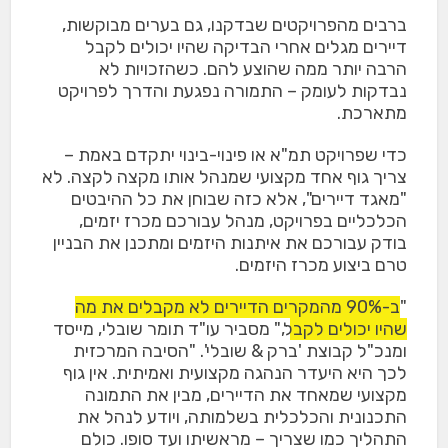
ברבים מהפרויקטים שבדקנו, גם בערים מבוקשות,
דיירים מגלים אחרי הבדיקה שהיו יכולים לקבל
הרבה יותר ממה שהוצע להם. כשהזכויות לא
נבדקות לעומק – התמורה נפגעת והדרך לפרויקט
מתארכת.
כדי שפרויקט תמ"א או פינוי-בינוי יתקדם באמת –
צריך גוף אחד מקצועי שמנהל אותו מקצה לקצה. לא
"מאגד דיירים", אלא כזה שבוחן את כל ההיבטים
הכלכליים בפרויקט, מנהל עבורכם מכרז יזמים,
בודק עבורכם את איתנות היזמים ומתכנן את הבניין
טרם ביצוע מכרז היזמים.
"
ב-90% מהמקרים הדיירים לא מקבלים את מה
שהיו יכולים לקבל
," מסביר עו"ד תומר שובלי, מייסד
ומנכ"ל קבוצת 'ברק & שובלי'. "הסיבה המרכזית
לכך היא היעדר הנהגה מקצועית ואמיתית. אין גוף
מקצועי שמאחד את הדיירים, מבין את התמונה
התכנונית והכלכלית בשלמותה, ויודע לנהל את
התהליך כמו שצריך – מראשיתו ועד סופו. כולם