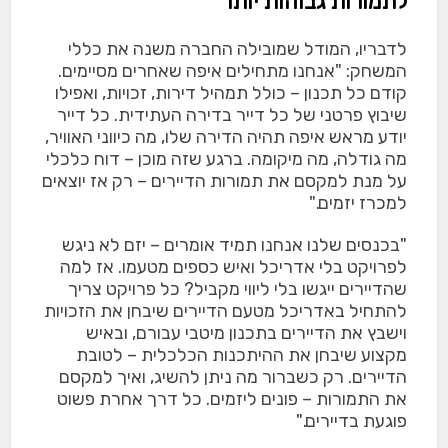
לתמורות גבוהות יותר
לדבריו, המודל שמובילה החברה משנה את כללי
המשחק: "אנחנו מתחילים איפה שאחרים מסיימים.
קודם כל תכנון – כולל תמהיל דירות, זכויות, ואפילו
שיבוץ פרטני של כל דייר בדירה העתידית. כל דייר
יודע מראש איפה תהיה הדירה שלו, מה כיווני האוויר,
מה גודלה, מה מיקומה. ברגע שזה מוכן – דוח כלכלי
על מנת למקסם את תמורות הדיירים – רק אז יוצאים
למכרז יזמים."
"בכנסים שלנו אנחנו תמיד אומרים – יזם לא ניגש
לפרויקט בלי אדריכל ואיש כספים מטעמו. אז למה
שהדיירים ייגשו בלי ליווי מקביל? כל פרויקט צריך
להתחיל באדריכל מטעם הדיירים שיבחן את הזכויות
וישבץ את הדיירים בתכנון מיטבי עבורם, ובאיש
מקצוע שיבחן את ההיתכנות הכלכלית – לטובת
הדיירים. רק כשברור מה ניתן להשיג, ואיך למקסם
את התמורות – פונים ליזמים. כל דרך אחרת פשוט
פוגעת בדיירים."