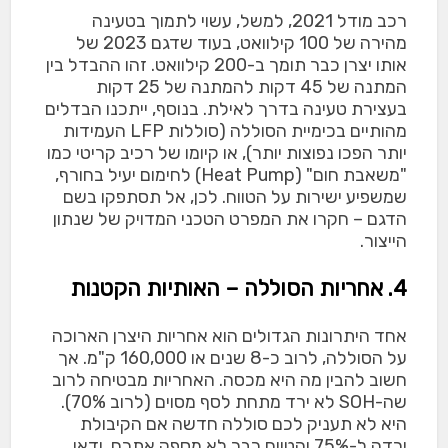
רכב מודל 2021, למשל, עשוי לתמוך בטעינה
מהירה של 100 קילוואט, בעוד שדגם 2023 של
אותו יצרן כבר תומך ב-200 קילוואט. זהו ההבדל בין
המתנה של 45 דקות להמתנה של 25 דקות
בעצירת טעינה בדרך לאילת. בנוסף, ייתכנו הבדלים
מהותיים בכימיית הסוללה (סוללות LFP העמידות
יותר הפכו נפוצות יותר), או קיומו של רכיב קריטי כמו
"משאבת חום" (Heat Pump) לחימום יעיל בחורף,
שמשפיע ישירות על הטווח. לכן, אל תסתפקו בשם
הדגם – חקרו את המפרט הטכני המדויק של שנתון
הייצור.
4. אחריות הסוללה – האותיות הקטנות
אחד היתרונות הגדולים הוא אחריות היצרן הארוכה
על הסוללה, לרוב כ-8 שנים או 160,000 ק"מ. אך
חשוב להבין מה היא מכסה. האחריות מבטיחה לרוב
שה-SOH לא ירד מתחת לסף מסוים (לרוב 70%).
היא לא תעניק לכם סוללה חדשה אם הקיבולת
ירדה ל-75% והטווח כבר לא מספק אתכם. ודאו