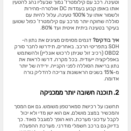
וטעינה. רכב עם קילומטרז' נמוך שבעליו נהג להטעין
אותו באופן קבוע בעמדות DC אולטרה-מהירות
ולשמור אותו על 100% טעינה, עלול להיות עם
סוללה שחוקה יותר מרכב עם קילומטרז' כפול שטוען
בעיקר בטעינה ביתית איטית ועד 80%.
איך בודקים?
דגמים מסוימים מציגים את נתון ה-
SOH בתפריטי הרכב. באחרים, תידרשו לחבר סורק
OBD2 (רכיב זול שניתן לרכוש אונליין) ולהשתמש
באפליקציה ייעודית. בכל מקרה, דרשו לראות את
נתון בריאות הסוללה לפני הקנייה. ירידה של יותר
מ-15% בשנים הראשונות צריכה להדליק נורה
אדומה.
2. תוכנה חשובה יותר ממכניקה
תחשבו על רכישת סמארטפון משומש. גם אם המסך
והמכשיר במצב מושלם, אם הוא ישן מדי ולא יכול
לקבל עדכוני מערכת, הוא הופך למוגבל מאוד. כך
בדיוק גם ברכב חשמלי מודרני. מערכת ההפעלה