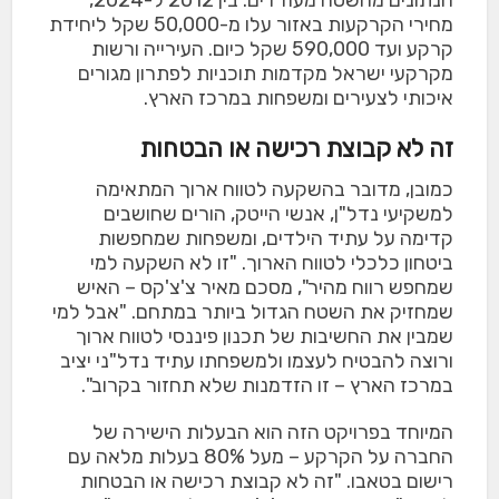
מחירי הקרקעות באזור עלו מ-50,000 שקל ליחידת
קרקע ועד 590,000 שקל כיום. העירייה ורשות
מקרקעי ישראל מקדמות תוכניות לפתרון מגורים
איכותי לצעירים ומשפחות במרכז הארץ.
זה לא קבוצת רכישה או הבטחות
כמובן, מדובר בהשקעה לטווח ארוך המתאימה
למשקיעי נדל"ן, אנשי הייטק, הורים שחושבים
קדימה על עתיד הילדים, ומשפחות שמחפשות
ביטחון כלכלי לטווח הארוך. "זו לא השקעה למי
שמחפש רווח מהיר", מסכם מאיר צ'צ'קס – האיש
שמחזיק את השטח הגדול ביותר במתחם. "אבל למי
שמבין את החשיבות של תכנון פיננסי לטווח ארוך
ורוצה להבטיח לעצמו ולמשפחתו עתיד נדל"ני יציב
במרכז הארץ – זו הזדמנות שלא תחזור בקרוב".
המיוחד בפרויקט הזה הוא הבעלות הישירה של
החברה על הקרקע – מעל 80% בעלות מלאה עם
רישום בטאבו. "זה לא קבוצת רכישה או הבטחות