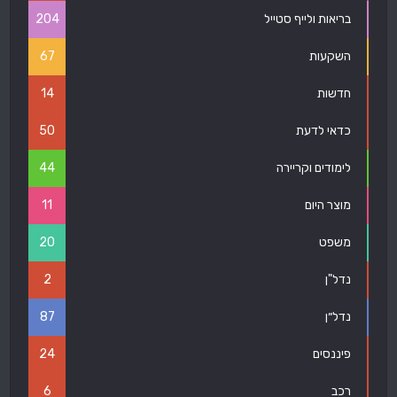
בריאות ולייף סטייל
204
השקעות
67
חדשות
14
כדאי לדעת
50
לימודים וקריירה
44
מוצר היום
11
משפט
20
נדל"ן
2
נדל״ן
87
פיננסים
24
רכב
6