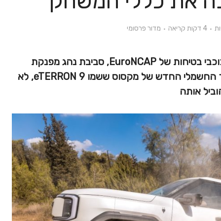
ה את כללי המשחק
4 דקות קריאה
מדור פרסומי
עם 442 כ"ס, יכולות שטח אמיתיות, 5 כוכבי בטיחות של EuroNCAP, סביבת נהג מפנקת
וחיסכון של אלפי שקלים בחודש, הטנדר החשמלי החדש של מקסוס ששמו eTERRON 9, לא
וביל אותה