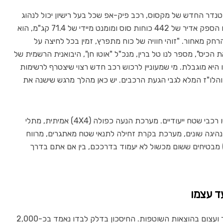
טנדר החדש של מקסוס,
רכב פיק-אפ שכל בעל רישיון יכול לנהוג
הוא לא פחות ממפלצת ביצועים שקטה – עם הספק אדיר של 442 כוחות סוס ומומנט מיידי של 71.4 קג"מ, הוא
חק מאחור. "זוהי חוויה של כוח מתפרץ, זמין בכל לחיצה על
כיס", מספר לנו טל ברין, מנכ"ל "אוטו חן", היבואנית הרשמית של
היא מוגבלת. מי שמעוניין לרכוש רכב חדש רצוי שיצטרף לרשימות
והלו"ז המלא לגבי הגעת הרכבים. יש כאן מהלך מרגש שישנה את
מקסוס ציידה את הטנדר ביכולות שטח שלא יביישו רכבי שטח ייעודיים. מערכת הנעה כפולה (4X4) אמיתית, מתלי
נהיגה שונים, מערכת בקרת זחילה לתנאי שטח מאתגרים, מרווח
חון מקסימלי של 30.5 ס"מ וצמיגי שטח (50/50) מבטיחים ששום מכשול לא יעמוד בדרככם, בין אם אתם בדרך
ד עצמו
המעבר לרכב עבודה חשמלי מתורגם לחיסכון ישיר ועצום בהוצאות השוטפות. החיסכון בדלק לבדו נאמד בכ-2,000