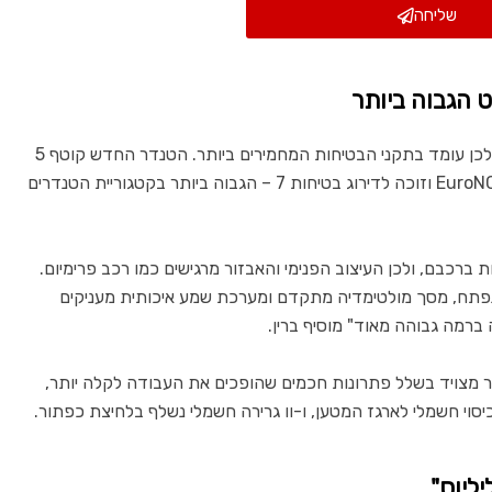
שליחה
 הגבוה ביותר
דגם eTERRON 9 נבנה במיוחד לשוק האירופאי, ולכן עומד בתקני הבטיחות המחמירים ביותר. הטנדר החדש קוטף 5
כוכבי בטיחות במבחני הריסוק המחמירים של EuroNCAP וזוכה לדירוג בטיחות 7 – הגבוה ביותר בקטגוריית הטנדרים
ברכבם, ולכן העיצוב הפנימי והאבזור מרגישים כמו רכב פרימיום.
מי נפתח, מסך מולטימדיה מתקדם ומערכת שמע איכותית מעניקים
ברמה גבוהה מאוד" מוסיף ברין.
ר מצויד בשלל פתרונות חכמים שהופכים את העבודה לקלה יותר,
ליוס"