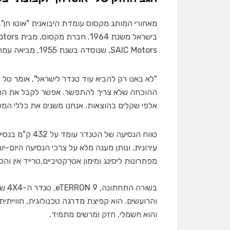
מאחורי המותג מקסוס עומדת היבואנית "אוטו חן"
SAIC Motors, שנוסדה בשנת 1955, מביאה עמה מסורת ארוכת שנים של חדשנות טכנולוגית וייצור רכבים איכותיים.
"לא באנו רק להביא עוד טנדר לישראל", אומר טל
ההוכחה שלא צריך להתפשר. אפשר לקבל את הרכב 
אלפי שקלים בהוצאות. אנחנו משנים את כללי המ
עירונית, ונותן מענה מלא על צרכי הנסיעה היום-י
מפתרונות ליסינג ומימון אטרקטיביים,טרייד אין וה
בשור
והרועשים. הוא קפיצת מדרגה טכנולוגית, חוויית
והוא חשמלי, חזק ומרשים מתמיד.