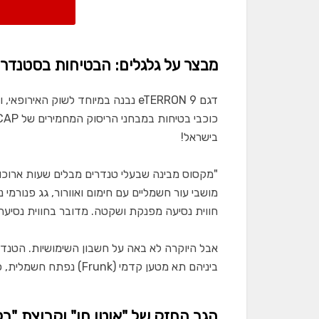
מבצר על גלגלים: הבטיחות בסטנדרט
בישראל!
"מקסוס מבינה שבעלי טנדרים מבלים שעות ארוכות 
מושבי עור חשמליים עם חימום ואוורור, גג פנור
חווית נסיעה מפנקת ושקטה. מדובר בחווית נסיעה 
אבל היוקרה לא באה על חשבון השימושיות. הטנד
ביניהם תא מטען קדמי (Frunk) נפתח חשמלית, כיסוי חשמלי לארגז המטען, ו-וו גרירה חשמלי נשלף בלחיצת כפתור.
הגב החזק של "אוטו חן" וקבוצת "בלי