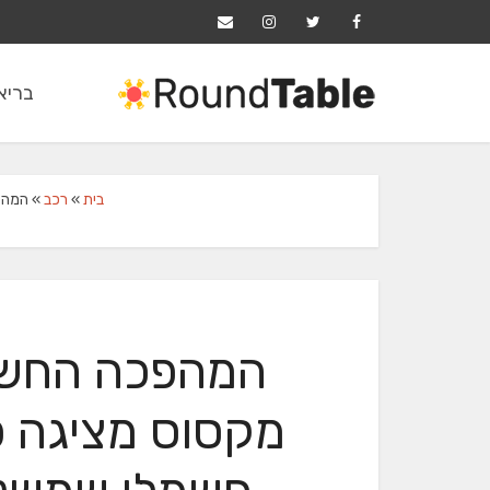
בריאו
בית
»
רכב
»
המהפכה 
המהפכה החשמ