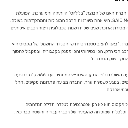
, חברת האם של קבוצת "בליליוס" הוותיקה והמוערכת, הפועלת
בישראל משנת 1964. חברת מקסוס, מבית SAIC Motors, היא אחת מיצרניות הרכב המובילות והמתקדמות בעולם.
 ברין. "באנו להציב סטנדרט חדש. הטנדר החשמלי של מקסוס הוא
הכי חזק, הכי בטיחותי והכי מפנק בקטגוריה, ובמקביל לחסוך
שחק בשוק הטנדרים".
טווח הנסיעה של הטנדר עומד על 432 ק"מ בנסיעה משולבת לפי התקן האירופאי המחמיר, ועד 566 ק"מ בנסיעה
ומיים. בנוגע לשמירת ערך, החברה מציעה פתרונות מקיפים, החל
סכמי אחזקה.
ה התחתונה, eTERRON 9, טנדר ה-4X4 של מקסוס הוא לא רק אלטרנטיבה לטנדרי הדיזל המזהמים
ית וכלכלית שמוכיחה שהעתיד של רכבי העבודה והשטח כבר כאן.