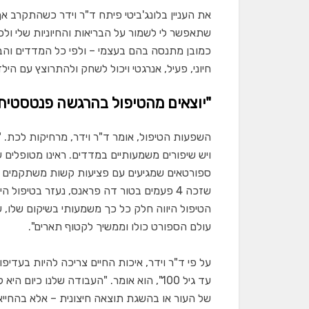
שתאפשר לי לשמור על הבריאות והחיוניות שלי ו
כמובן מתנסה בהם בעצמי – ולפי כל המדדים והבדיק
חיוני, פעיל, אנרגטי ויכול לשחק ולהתרוצץ עם הילד
"יוצאים מהטיפול בהרגשה פנטסטית
השפעות הטיפול, אומר ד"ר וידר, מרחיקות לכת. "א
ויש שיפורים משמעותיים במדדים. ראינו מטופלים 
ספורטאים שמגיעים עם פציעות קשות משתקמים במ
שזכה 4 פעמים בטור דה פראנס, נעזר בטיפ
הטיפול היווה חלק כל כך משמעותי בשיקום שלו,
עולם הספורט כולו וממשיך לקטוף תארים".
על פי ד"ר וידר, איכות החיים צריכה להיות בעדיפ
עד גיל 100", הוא אומר. "העבודה שלנו כיו
של העור או בהשגת תוצאה חיצונית – אלא בהחייא