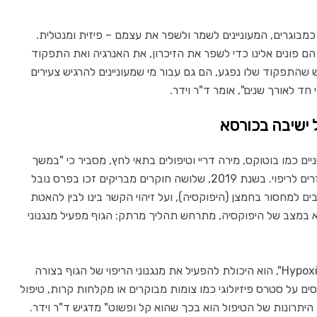
כמבוגרים, המעוניינים לשמר ולשפר את עצמם – פיזית ומנטלית.
גרים בהרבה. הם פונים אלינו כדי לשפר את הזיכרון, את האנרגיה ואת התפקוד
ש שהתפקוד שלו נפגע, הם גם עבור מי שמעוניינים להרגיש צעירים
חד לאורך שנים", אומר ד"ר וידר.
יים כמו בוטוקס, מירה דריי וטיפולים בתאי לחץ, מסביר כי "במשך
שנים, עולם המדע לא הבין בדיוק איך תאי לחץ עוזרים לריפוי. בשנת 2019, שלושה חוקרים מבריקים זכו בפרס נובל
בים למחסור בחמצן (היפוקסיה), ועל זיהוי הקשר בינו לבין להאטת
במצב של היפוקסיה, מתרחש תהליך מרתק: הגוף מפעיל מנגנוני
החידוש המהותי בטיפול שמציע וידר, הנקרא גם "Hypoxi", הוא היכולת להפעיל את מנגנוני הריפוי של הגוף בצורה
ים על סטרס פיזיולוגי כמו צומות מבוקרים או מקלחות קרות, טיפול
"אחד היתרונות של הטיפול הוא בכך שהוא קל ופשוט" מדגיש ד"ר וידר.