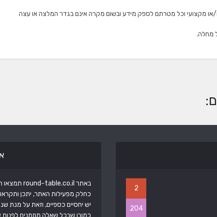
 ו/או מקצועי וכל מטרתם לספק מידע ובשום מקרה אינם בגדר המלצה או עצה
ל מחלה.
:
א
באתר round-table.co.il תמצאו תכנים ממגוון תחומים שנוגעים בכולנו.
2
כחלק מפעילות האתר, יתכן ותקראו 
יש יחסיים כספיים, וזאת על מנת שנ
204
כמובן שבכל שאלה מוזמנים לפנות אל