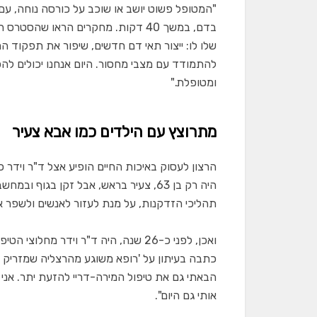
"המטופל פשוט יושב או שוכב על כורסה נוחה, 
שלו לו: ייצור תאי דם חדשים, שיפור את תפקוד המ
להתמודד עם מצבי מחסור. היום אנחנו יכולים לה
ומטופלת."
מתרוצץ עם הילדים כמו אבא צעיר
הרצון לעסוק באיכות החיים הופיע אצל ד"ר וידר
היה רק בן 63, צעיר בראש, אבל זקן בגוף
תהליכי הזדקנות, על מנת לעזור לאנשים ולשפר את
ואכן, לפני כ-26 שנה, היה ד"ר וידר מ
כתבה בעיתון על 'רופא משוגע מהרצליה שמזריק רע
הבאתי גם את טיפול המירה-דריי להזעת יתר. אני 
אותי גם היום".