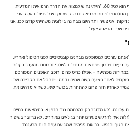
את העניין בלונג'ביטי פיתח ד"ר וידר כשהתקרב אף הוא לגיל 60. "הייתי נחוש למצוא את הדרך הרפואית והמדעית
לכן החלטתי לפתוח מרפאה חדשה, שתוקדש לטיפולים אלה. אני
ות, אני צעיר יותר היום מבחינה ביולוגית משהייתי קודם לכן. אני
ים שלי כמו אבא צעיר".
"
נחנו עורכים למטופלים מבחנים קוגניטיביים לפני הטיפול ואחריו,
עם בעיות זיכרון שפתאום מתחילים לשלוף זכרונות מהעבר בקלות.
הירות מפתיעה – אפילו כריס פרום, רוכב האופניים המפורסם
ול היפוקסיה לאחר פציעה קשה שהיה נדמה שתחסל את הקריירה שלו.
 שמיד לאחריו חזר פרום להתחרות בכושר שיא, כשהוא מדהים את
ות עליונה. "לא מדובר רק במלחמה נגד הזמן או בהימצאות בחיים
ם היא לגלות איך להרגיש צעירים יותר בגילאים מאוחרים. לא מדובר בשיפור
ת הגוף והנפש, בריאות פנימית שמביאה עמה חיות מרעננת".