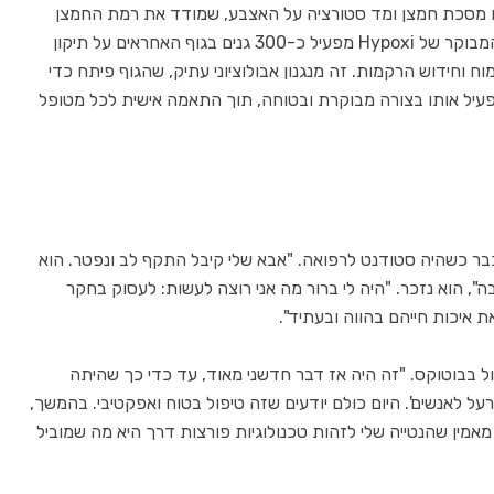
עם מסכת חמצן ומד סטורציה על האצבע, שמודד את רמת החמצן
בדם, במשך 40 דקות. מחקרים הראו שהסטרס המבוקר של Hypoxi מפעיל כ-300 גנים בגוף האחראים על תיקון
וח וחידוש הרקמות. זה מנגנון אבולוציוני עתיק, שהגוף פיתח כדי
פעיל אותו בצורה מבוקרת ובטוחה, תוך התאמה אישית לכל מטופל
 כבר כשהיה סטודנט לרפואה. "אבא שלי קיבל התקף לב ונפטר. הוא
 ובמחשבה", הוא נזכר. "היה לי ברור מה אני רוצה לעשות: לעסוק בחקר
 איכות חייהם בהווה ובעתיד".
חלוצי הטיפול בבוטוקס. "זה היה אז דבר חדשני מאוד, עד כדי כך שהיתה
ל לאנשים'. היום כולם יודעים שזה טיפול בטוח ואפקטיבי. בהמשך,
מאמין שהנטייה שלי לזהות טכנולוגיות פורצות דרך היא מה שמוביל