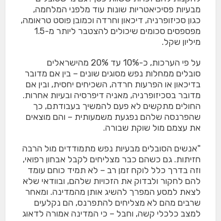
מבעיות פסיכיאטריות שונות עוד מלפני המלחמה,
כגון סכיזופרניה, דיכאון וחרדה וכמובן פוסט טראומה,
מפספסים סכומים שיכולים להצטבר ליותר מ-1.5
מיליון שקל.
על פי הערכות, כ-10% עד 20% מהישראלים
סובלים ממחלות נפש מסוגים שונים – בין אם מדובר
בדיכאון או הפרעות חרדה, השכיחים יחסית, ובין אם
מדובר בסכיזופרניה, מאניה דיפרסיה ובעיות אחרות.
החולים מתקשים לא פעם להמשיך בעבודתם, כך
שהפרנסה שלהם נפגעת משמעותית – והם מוצאים
את עצמם מול שוקת שבורה.
"אנשים הסובלים מבעיות נפש מתמודדים מול הרבה
חזיתות. גם כשהם כבר מצליחים לקבל אבחון רפואי,
וזה בדרך כלל לוקח זמן רב – לא תמיד כוחם עומד
להם לחקור ולבדוק את הזכויות שלהם, ובוודאי שלא
לצאת למסע המפרך להשיג אותן מהמדינה. ומאחר
שרבים מהם לא מצליחים להתפרנס, הם נקלעים
למצב כלכלי קשה, וחבל – כי המדינה אמורה לדאוג