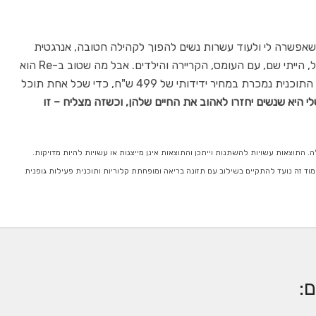
אפשרה לי ולעוד עשרות נשים להפוך לקהילה חטובה, אנרגטית
ובריאה יותר. אני מבינה את הקושי להחליט להתחיל, הייתי שם, עם העומס, הקריירה והילדים. אבל מה שטוב ב-Re הוא
שאני עושה הכל בשבילך ולכן, אין מקום לתירוצים. התוכנית נמכרת במחיר ידידותי של 499 ש"ח, כדי שכל אחת תוכל
 היא שנשים יחזרו לאהוב את החיים שלהן, וכשזה מצליח – זו
ה. התוצאות עשויות להשתנות וייתכן והתוצאות אינן מייצגות או עשויות להיות מדויקות.
עמוד זה נועד להתקיים בשילוב עם תזונה בריאה ומופחתת קלוריות ותוכנית פעילות גופנית
: