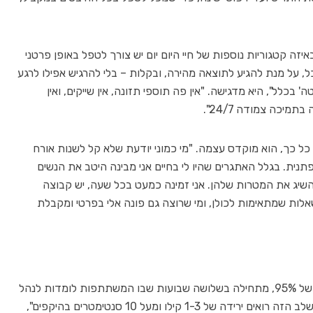
זה קטגוריות נוספות של חיי היום יום יש צורך לטפל באופן פרטני
על מנת להגיע לתוצאה מהירה, ובקלות – בלי להרגיש אפילו לרגע
בכלל", היא מדגישה. "אין פה תוספי תזונה, אין שייקים, ואין
מיכה צמודה 24/7".
פך את תוכנית Re לאפקטיבית כל כך, הוא מוקדס עצמה. "מי כמוני יודעת שלא קל לשנות אורח
תנית. בגלל האתגרים שהיו לי בחיים אני מבינה היטב את הנשים
 להשיג את המטרות שלהן. אני זמינה כמעט בכל שעה, יש קבוצה
אלות שמתאימות לכולן, ומי שרוצה גם פונה אלי בפרטי ומקבלת
התוכנית, שכאמור מציגה אחוזי הצלחה מרשימים של 95%, מתחילה בשלושה שבועות שבו המשתתפות לומדות לנהל
את האכילה ולהפסיק לתת לה לנהל אותן "כבר בשלב הזה רואים ירידה של 1-3 קילו ומעל 10 סנטימטרים בהיקפים",