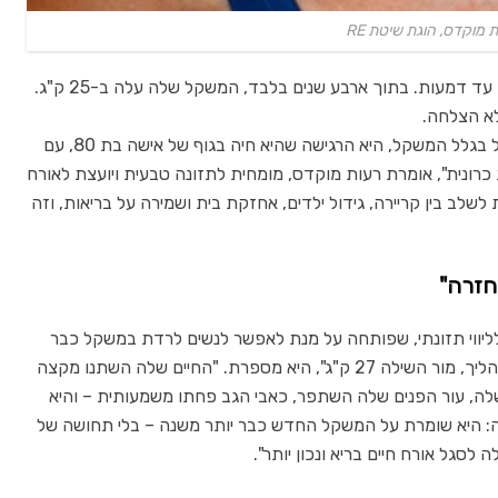
 מוקדס, הוגת שיטת RE
מור, אם צעירה בת 33 מרחובות, היתה מתוסכלת עד דמעות. בתוך ארבע שנים בלבד, המשקל שלה עלה ב-25 ק"ג.
ללא הצלחה.
"כמו כולנו, מור אהבה ליהנות מהאוכל שלה – אבל בגלל המשקל, היא הרגישה שהיא חיה בגוף של אישה בת 80, עם
ת כרונית", אומרת רעות מוקדס, מומחית לתזונה טבעית ויועצת לאורח
ת לשלב בין קריירה, גידול ילדים, אחזקת בית ושמירה על בריאות, וזה
ה חמש שנים שמוקדס מובילה את תוכנית Re לליווי תזונתי, שפותחה על מנת לאפשר לנשים לרדת במשקל כבר
בתוך שלושה שבועות. "חצי שנה אחרי תחילת התהליך, מור השילה 27 ק"ג", היא מספרת. "החיים שלה השתנו מקצה
שלה, עור הפנים שלה השתפר, כאבי הגב פחתו משמעותית – והיא
ה: היא שומרת על המשקל החדש כבר יותר משנה – בלי תחושה של
לסגל אורח חיים בריא ונכון יותר".