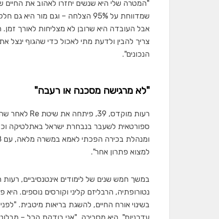
"המטרה שלי היא שנשים יחזרו לאהוב את החיים של
שמדווחת על 95% הצלחה – וגם מור 
אבל העובדה היא שרובן לא מצליחות לאורך זמן. ה
צריך להבין ולדעת מתי לאכול כדי שהגוף ינצל א
הנכונים".
"לא מרגישה מסכנה או רעבה"
רעות מוקדס, 
ספורטאית לשעבר בנבחרת ישראל באתלטיקה וכד
למצוא פתרון אחר".
במשך חמש שנים של לימודים אינטנסיביים, רעות
נטורופתיה, הרבליזם קליני וקורסים נוספים. הי
בשינוי אורח החיים, להשגת בריאות מיטבית. "לפנ
עדכניות", היא מסבירה. "אני בודקת הכל – מבלו