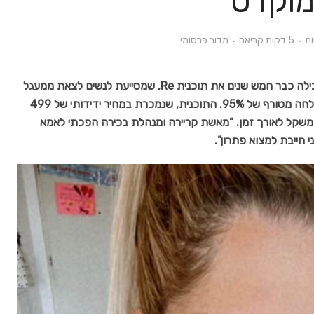
וקדס
5 דקות קריאה
מדור פרסומי
רעות מוקדס, נטורופתית והרבליסטית קלינית, מובילה כבר חמש שנים את תוכנית Re, שמסייעת לנשים לצאת ממעגל
הדיאטות ולהשיג תוצאות מרשימות, עם שיעור הצלחה מטורף של 95%. התוכנית, שנמכרת במחיר ידידותי של 499
 על משקל לאורך זמן. “מאשת קריירה ומנהלת בכירה הפכתי לאמא