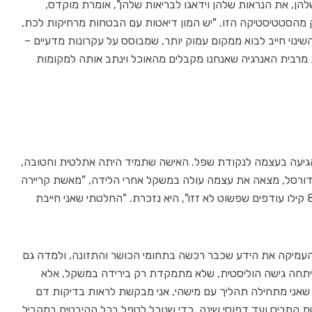
הן, את הנראות שלהן וידאגו לבריאות שלהן", אומרת מוקדס,
היא גם חלק מהסטטיסטיקה הזו. "יש המון דיאטות עם הבטחות מרחיקות לכת,
שינוי חייב לבוא ממקום עמוק יותר, שמבוסס על עקרונות מדעיים –
ת מרבית האנרגיה שאנחנו מקבלים מהאוכל וינתב אותה למקומות
39, פיתחה את שיטת Re לאחר שהגיעה בעצמה לנקודת שפל. האישה שתמיד היתה אתלטית וחטובה,
ורסל, מצאה את עצמה עולה במשקל אחרי הלידה, "מאשת קריירה
ומנהלת בכירה הפכתי לאמא במשרה מלאה, עם 8 קילו עודפים שפשוט לא זזו", היא נזכרת. "החלטתי שאני חייבת
 העמיקה את הידע שכבר רכשה בתחומי הכושר והתזונה, ולמדה גם
א פיתחה גישה הוליסטית, שלא מתמקדת רק בירידה במשקל, אלא
י שאני מתחילה תהליך עם מישהי, אני מבקשת לראות בדיקות דם
טת התריס ועד דפוסי שינה, כדי שנוכל לטפל בכל ההיבטים במקביל,