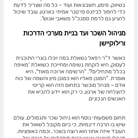
בשיווק, מימון, חשבונאות ועוד – כל מה שצריך לדעת
כדי להפוך לביזנס פרטנר אמיתי בארגון, עובד שיכול
להגיע גם לרמת סמנכ"ל משאבי אנוש".
מניהול השכר ועד בניית מערכי הדרכות
ורילוקיישן
כאשר ד"ר רפאל נשאלת במה יוכלו בוגרי התוכנית
לעסוק, היא לוקחת נשימה ומחייכת כשואלת 'מאיפה
בכלל מתחילים?'. "הרשימה ארוכה מאוד", היא
אומרת. "המובן מאליו הוא כמובן מיון והשמה של כוח
אדם – מנהל מוכשר בתחום הזה הוא קריטי
להצלחה של ארגון, כי רק הוא יידע להביא את
האנשים הנכונים.
תחום משמעותי נוסף הוא ניהול שכר ותגמולים, עולם
שיש בו הרבה דינמיות, כי כיום מקובל לשאול את
העובד איזה אחוז הוא רוצה בשכר, וכמה כאופציות.
מנהלי משאבי אנוש רבים מופקדים על בנייה של