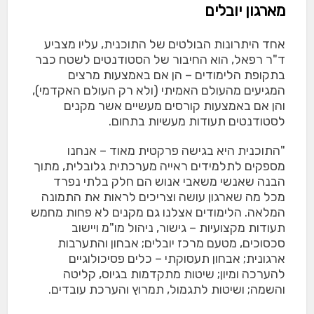
מארגון יובלים
אחד היתרונות הבולטים של התוכנית, עליו מצביע
ד"ר רפאל, הוא החיבור של הסטודנטים לשטח כבר
בתקופת הלימודים – הן אם באמצעות מרצים
המגיעים מהעולם האמיתי (ולא רק העולם האקדמי),
והן אם באמצעות קורסים מעשיים אשר מקנים
לסטודנטים תעודות מעשיות בתחום.
"התוכנית היא בגישה פרקטית מאוד – אנחנו
מספקים לתלמידים ראייה מערכתית גלובלית, מתוך
הבנה שאנשי משאבי אנוש הם חלק בלתי נפרד
מכל מה שארגון עושה וצריכים לראות את התמונה
המלאה. הלימודים אצלנו גם מקנים לא פחות מחמש
תעודות מקצועיות – גישור, ניהול מו"מ ויישוב
סכסוכים, מטעם מרכז יובלים; אבחון והתערבות
ארגונית; אבחון תעסוקתי – כלים פסיכולוגיים
להערכה ומיון; שיטות מתקדמות בגיוס, קליטה
והשמה; ושיטות לתגמול, תמרוץ והערכת עובדים.