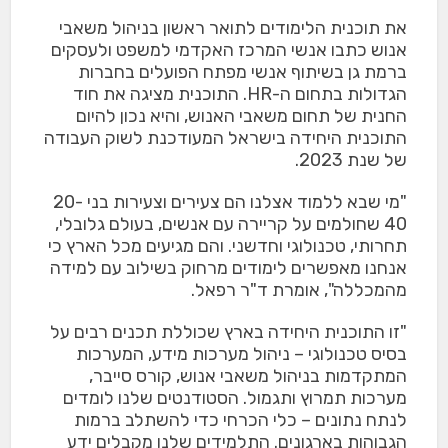
את תוכנית הלימודים לתואר ראשון בניהול משאבי
אנוש כתבו אנשי המרכז האקדמי למשפט ולעסקים
ברמת גן בשיתוף אנשי מפתח הפועלים בחברות
הגדולות בתחום ה-HR.
התוכנית מציגה את חוד
החנית של תחום משאבי האנוש, והיא נכון להיום
התוכנית היחידה בישראל המעודכנת לשוק העבודה
של שנת 2023.
"מי שבא ללמוד אצלנו הם צעירים וצעירות בני 20-
40 שחולמים על קריירה עם אנשים, בעולם גלובלי,
תחרותי, טכנולוגי וחדשני. והם מגיעים מכל הארץ כי
אנחנו מאפשרים לימודים מרחוק בשילוב עם למידה
מהמכללה
", אומרת ד"ר רפאל.
"זו התוכנית היחידה בארץ שכוללת תכנים רבים על
בסיס טכנולוגי – ניהול מערכות מידע, המערכות
המתקדמות בניהול משאבי אנוש, קורס סייבר,
מערכות תמרוץ ותגמול. הסטודנטים שלנו לומדים
לנתח נתונים – כלי הכרחי כדי להשתלב ברמות
הגבוהות בארגונים. התלמידים שלנו מקבלים ידע