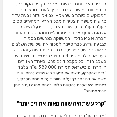
בשנים האחרונות, ובמיוחד אחרי תקופת הקורונה,
בית מרווח במושב יוקרתי נהפך לאחד המצרכים
המבוקשים ביותר בישראל – וגם אל אזור גבעת עדה
מגיעות משפחות צעירות מכל הארץ. המחירים טסים
מעלה מעלה בכל ישובי האזור, בדגש על היישוב
עצמו, שסומן כאחד הפסטורליים והמבוקשים באזור.
חברת MSN נדל"ן, המשווקת מגרשים בסמוך
לגבעת עדה, כבר סיימה למכור את שלושת השלבים
הראשונים של הפרויקט בתוך פחות משנה, ומשיקה
כעת את שלב מספר 4 במחירי פריסייל. מי שירכוש
בשלב הזה יוכל לקבל דונם פרטי באחד האזורים
היוקרתיים בישראל תמורת 389,000 ש"ח בלבד.
"
ביום שהקרקע תשנה את הייעוד היא צפויה להיות שווה
מאות אחוזים יותר כך על פי חוות דעת מומחה מקרקעין.
בינתיים היא שלכם להגשים חלום ולהנות ממנה עם בוסתן
.
"
פרטי מתוחם
"קרקע שתהיה שווה מאות אחוזים יותר"
"מדובר על הזדמנות ליהנות מנכס שיכול להגשים