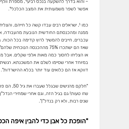
– והוא בדרך להשקעה בנכס רביעי", מספרת וולף.
אפשר לשפר משמעותית את המצב הכלכלי".
כמו י', ישראלים רבים עבדו קשה כל חייהם, והצל
ממנה ומהכנסתם החודשית הנובעת מהעבודה, אין 
עכברים, חייבים להמשיך לרוץ קדימה בכל הכוח, ב
שאז הם ישתכרו 75% מההכנסה הנו
או הצליחו לחסוך כמה מאות אלפי שקלים. אבל מכי
במיוחד אחרי שסיימו לשלם את המשכנתא. רגשית
דווקא אז הם כלואים עוד יותר בכלא ההישרדות".
"חלקם מרגי
שזו טעות! גם בגיל הזה, וגם אחרי שמחירי הנדל"
שנים רבות, ולא רק בנדל"ן".
"הופכת כל אבן כדי להבין איפה הכס