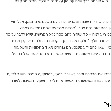
 "הוא הוכחה לכך שגם עם הון עצמי נמוך ובגיל יחסית מתקדם,
יחו לרכוש דירה שבה הם גרים, לרוב עם משכנתא מהבנק, אבל חוץ
להם שום נכס מניב. "אנשים מרגישים שהם נמצאים במרוץ
לי רגע לנוח – כדי שיהיה להם כסף בגיל הפרישה, שלא לדבר על כך
כחית שלהם", אומרת וולף. "חלקם צברו כסף בקרנות השתלמות או קרן פנסיה,
וון שאין להם ידע פיננסי, הם נזהרים מאוד מהלוואות והשקעות,
 הם מרגישים משוחררים כאשר המשכנתא מסתיימת, אבל בפועל
שים שבגלל שעברו את גיל 50, הם פספסו את הרכבת וכבר לא יוכלו להגיע להשקעה מניבה. חשוב לדעת
ן עלו בצורה משמעותית, אפשר עדיין לייצר השקעות מניבות לאורך
ף"