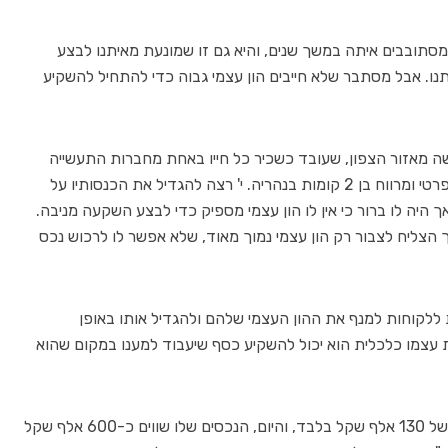
מסתובבים איתה במשך שנים, והיא גם זו שמונעת מאיתנו לבצע
נו. אבל מסתבר שלא חייבים הון עצמי גבוה כדי להתחיל להשקיע
ל י', בן 50 נשוי ואב לשלושה מאזור הצפון, שעובד כשכיר כל חייו באחת מחברות התעשייה
הצבאית, מרוויח שכר נאה ואף הצליח לרכוש בית פרטי ומרווח בן 2 קומות בנהריה. י' רצה להגדיל את הכנסותיו על
 היה לו ברור כי אין לו הון עצמי מספיק כדי לבצע השקעה מניבה.
 הצליח לצבור רק הון עצמי נמוך מאוד, שלא אפשר לו לרכוש נכס
ת ללקוחות למנף את ההון העצמי שלהם ולהגדיל אותו באופן
עצמו כלכלית הוא יכול להשקיע כסף שיעבוד למענו במקום שהוא
"הוא הגיע אלי לפני 4 שנים עם הון עצמי התחלתי של 130 אלף שקל בלבד, והיום, הנכסים שלו שווים כ-600 אלף שקל