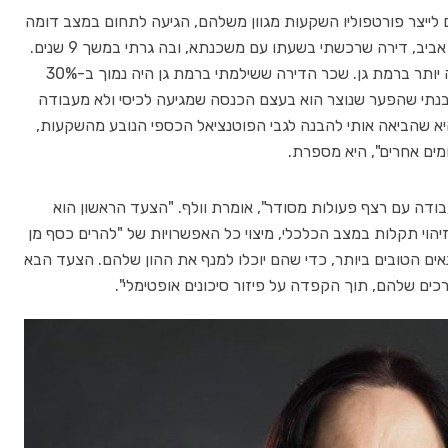
ם לייצר פורטפוליו השקעות מגוון משלהם, הגיעה לתחום במצב דומה
לזה של רוב הלקוחות שלה. "יש לי נכס אחד בתל אביב, דירה שרכשתי בשעתו עם משכנתא, ובה גרתי במשך 9 שנים.
בשלב מסוים החלטתי לעבור לדירה מרווחת הרבה יותר ברמת גן. שכר הדירה ששילמתי ברמת גן היה נמוך ב-30%
בנתי שהפער שנוצר הוא בעצם הכנסה שמגיעה לכיסי ולא מעבודה
יא שהביאה אותי להבנה לגבי הפוטנציאל הכספי הנובע מהשקעות,
ים אחרים", היא מספרת.
עבודה עם רצף פעולות מסודר", אומרת וולף. "הצעד הראשון הוא
יהוי תקלות במצב הכלכלי, מיצוי כל האפשרויות של "להרים כסף מן
אים הטובים ביותר, כדי שהם יוכלו למנף את ההון שלהם. הצעד הבא
כים שלהם, תוך הקפדה על פיזור סיכונים אופטימלי".