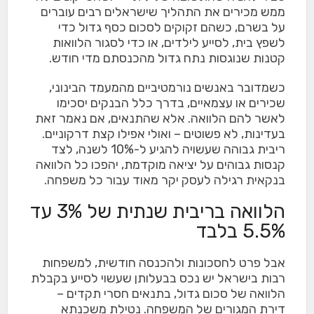
ממש מכירים את התהליך שישראלים רבים עוברים
על בשרם, כשהם זקוקים לסכום כסף גדול כדי
לשפץ בית, לסייע לילדים, או כדי לסגור הלוואות
קטנות שנוגסות נתח גדול מהכנסתם מדי חודש.
כשמדובר באנשים נורמטיביים מהמעמד הבינוני,
שכירים או עצמאיים, בדרך כלל הבנקים יסכימו
לאשר להם הלוואה. אלא שהתנאים, אם נאמר זאת
בעדינות, לא פשוטים – ואולי אפילו קצת דרקוניים.
ריבית גבוהה שעשויה להגיע ל-10% לשנה, לצד
קנסות גבוהים על יציאה מוקדמת, יהפכו כל הלוואה
בנקאית רגילה לעסק יקר מאוד עבור כל משפחה.
הלוואה בריבית שנתית של 3% עד
5.5% בלבד
אבל פרט לחסכונות ולהכנסה חודשית, למשפחות
רבות בישראל יש נכס בבעלותן שעשוי לסייע בקבלת
הלוואה של סכום גדול, בתנאים חסרי תקדים –
דירת המגורים של המשפחה. נטילת משכנתא