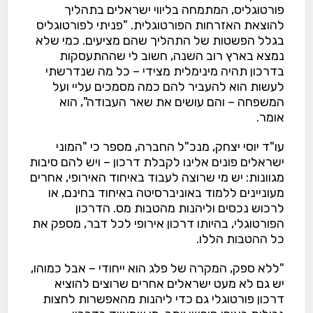
פורטוגליס, המתמחה בליווי ישראלים בתהליך
להוצאת האזרחות הפורטוגלית. "פניתי לפורטוגליס
בגלל הפשטות של התהליך שהם מציעים. כמי שלא
נמצא בארץ רוב השנה, חשוב לי שההתעסקות
בדרכון תהיה מינימלית מצידי – כל מה שנדרשתי
לעשות הוא להעביר להם כמה מסמכים עליי ועל
המשפחה – והם עושים את שאר העבודה", הוא
אומר.
עו"ד יוסי יצחק, מנכ"ל החברה, מספר כי "המוני
ישראלים פונים אלינו לקבלת דרכון – ויש להם סיבות
מגוונות: יש מי שרוצה לעבוד באיחוד האירופי, אחרים
מעוניינים ללמוד באוניברסיטה באיחוד בחינם, או
לרכוש נכסים וליהנות מהטבות מס. הדרכון
הפורטוגלי, בהיותו דרכון אירופי לכל דבר, מספק את
כל ההטבות הללו.
"ללא ספק, המקרה של פלג הוא ייחודי – אבל כמוהו,
יש גם לא מעט ישראלים אחרים שרוצים להוציא
דרכון פורטוגלי גם כדי ליהנות מהאפשרות לחצות