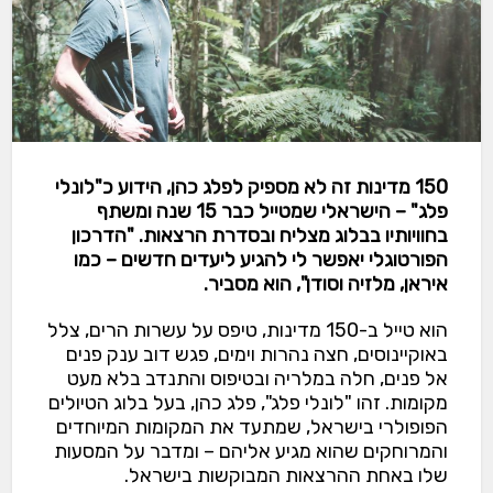
150 מדינות זה לא מספיק לפלג כהן, הידוע כ"לונלי
פלג" – הישראלי שמטייל כבר 15 שנה ומשתף
בחוויותיו בבלוג מצליח ובסדרת הרצאות. "הדרכון
הפורטוגלי יאפשר לי להגיע ליעדים חדשים – כמו
איראן, מלזיה וסודן", הוא מסביר.
הוא טייל ב-150 מדינות, טיפס על עשרות הרים, צלל
באוקיינוסים, חצה נהרות וימים, פגש דוב ענק פנים
אל פנים, חלה במלריה ובטיפוס והתנדב בלא מעט
מקומות. זהו "לונלי פלג", פלג כהן, בעל בלוג הטיולים
הפופולרי בישראל, שמתעד את המקומות המיוחדים
והמרוחקים שהוא מגיע אליהם – ומדבר על המסעות
שלו באחת ההרצאות המבוקשות בישראל.