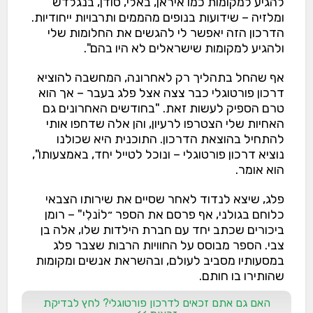
להגיע למקומות כמו איראן, באלי, סודן, בנגלדש
ומלזיה – שידועות בנופים מהממים ותרבויות ייחודיות.
הדרכון הזה יאפשר לי להגשים את החלומות שלי
ולהגיע למקומות שישראלים לא היו בהם".
אף שהחל בתהליך רק לאחרונה, המחשבה להוציא
דרכון פורטוגלי כבר צצה אצל פלג בעבר – אך הוא
טרם הספיק לעשות זאת. "בחודשים האחרונים גם
האחיות שלי הצטרפו לרעיון, והן אלה שדחפו אותי
להתחיל בהוצאת הדרכון. התוכנית היא שכולנו
נוציא דרכון פורטוגלי – ונוכל לטייל יחד, באמצעותו",
הוא אומר.
פלג, שיצא לנדוד לאחר שסיים את שירותו הצבאי
כלוחם בגולני, אף פרסם את הספר ״לוֹנלִי" – רומן
ביכורים שכתב יחד עם חברת הילדות שלו, אלה בן
צבי. הספר מבוסס על החוויות הרבות שצבר פלג
במסעותיו מסביב לעולם, ובהשראת אנשים ומקומות
שהותירו בו חותם.
האם גם אתם זכאים לדרכון פורטוגלי? לחץ לבדיקת