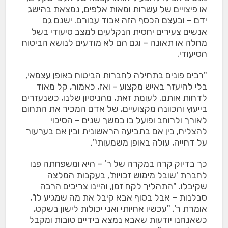
או פיצויים של עשרות ומאות אלפים, נמצאת בהישג
ידם – ובעצם הכסף הזה אבוד עבורם. ישנם גם
אנשים צעירים יחסית הנקלעים למצב סיעודי בשל
מחלה או תאונה – וגם הם לא מודעים לנושא הביטוח
הסיעודי.
"רבים פונים בתחילה לחברות הביטוח באופן עצמאי,
בלי להיעזר באיש מקצוע – ואז, כאמור, קל מאוד
לדחות אותם. לעומת זאת, מהניסיון שלנו, כשנעזרים
בייעוץ והכוונה מקצועיים, של אדם המכיר את התחום
לאורך ולרוחב ופועל בו במשך שנים – הסיכוי
להצליח, בין אם בתביעה הראשונית ובין אם בערעור
על דחייה, עולה באופן משמעותי".
כך בדיוק קרה במקרה של ר' – היא ומשפחתה פנו
לחברת 'שובל מימוש זכויות', בעקבות המלצה
שקיבלו. "התהליך לקח זמן, והיינו צריכים הרבה
סבלנות – אבל בסוף אבא קיבל את מה שמגיע לו",
אומרת ר'. "עכשיו אחיותי ואני יכולות לישון בשקט,
כשאנחנו יודעות שאבא נמצא בידיים טובות ומקבל