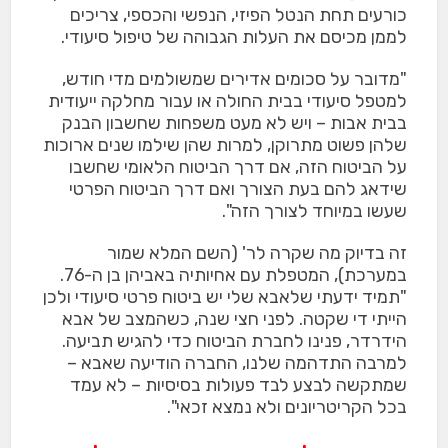
כורעים תחת הנטל הפיזי, הנפשי והכספי, צריכים
לממן מכיסם את העלות הגבוהה של טיפול סיעודי.
"מדובר על סכומים אדירים שמשולמים מדי חודש,
למטפל סיעודי בבית החולה או עבור מחלקה ייעודית
בבית אבות – ויש לא מעט משפחות שחשבון הבנק
שלהן פשוט מתרוקן, למרות שהן שילמו שנים ארוכות
על הביטוח הזה, אם דרך הביטוח הלאומי שחשבו
שידאג להם בעת הצורך ואם דרך הביטוח הפרטי
שעשו במיוחד לצורך הזה".
זה בדיוק מה שקרה לר' (השם המלא שמור
במערכת), המטפלת עם אחיותיה באביהן בן ה-76.
"תמיד ידעתי שלאבא שלי יש ביטוח פרטי סיעודי ולכן
הייתי די שקטה. לפני חצי שנה, כשהמצב של אבא
הידרדר, פנינו לחברת הביטוח כדי להגיש תביעה.
למרבה התדהמה שלנו, החברה הודיעה שאבא –
שמתקשה לבצע לבד פעולות בסיסיות – לא עמד
בכל הקריטריונים ולא נמצא זכאי".