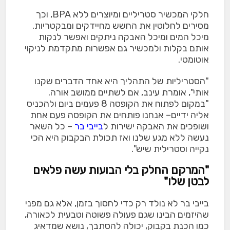
חלקי המכשיר סטריליים ומיוצרים ללא BPA, וכך
מסירים לחלוטין את החשש מחיידקים ומבקטריות.
מיכל המים ומיכל האבקה ניתקים ואפשר לנקות
אותם בקלות ולמכשיר גם אפשרות מתקדמת לניקוי
אוטומטי.
"הסטריליות של התהליך היא אחד הדברים שקנו
אותי", אומרת עינב, אם לשתיים ממושב אורה.
"במקום לפתוח את הקופסה 8 פעמים ביום ולהכניס
אליה ידיים– אנחנו פותחים את הקופסה פעם אחת
ושופכים את האבקה ישירות ל
בייבי בר
– כל השאר
נעשה ללא מגע שלנו ואז תכולת הבקבוק היא הכי
נקייה וסטרילית שיש".
"המרקם החלק בלי הבועות עשה פלאים
לבטן שלו"
בייבי בר
לא נולד רק כדי לחסוך בזמן, אלא גם מפני
שהיזמים הבינו שגם פעולה פשוטה וטבעית לכאורה,
כמו הכנת בקבוק, יכולה להסתבך, נושא שמדאיג