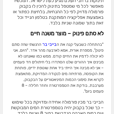
תינוקות ברחבי העולם מגיע כעת לישראל. המכשיר
מאפשר לכל מי שמטפל בתינוק להכין לו בקבוק
פורמולה מדויק לפי כל ההנחיות, בלחיצת כפתור או
באמצעות אפליקציה המותקנת בטלפון הנייד וכל
זאת בתוך שמונה שניות בלבד.
לא סתם פינוק – מוצר משנה חיים
בייבי בר
"בהתחלה כשבעלי קנה את ה
הרגשתי שזה סתם
פינוק", מספרת אורית, אמא לארבעה מהר אדר. "היום, אני
לא יכולה לדמיין את החיים קודם. ממש כמו שאנחנו לא
מבינים איך ההורים שלנו הסתדרו בלי חיתולים חד פעמיים
– אני לא מבינה איך הייתי ביד אחת שוטפת ידיים, פותחת
את הקופסה, מרתיחה מים לנקודה המדויקת, מתאמצת
לקרוא את סימוני הכמות המיניאטוריים על הבקבוק,
מערבבת, בודקת את הטמפרטורה וחוזר חלילה – 8
פעמים ביום".
הבייבי בר מכין פורמולה אחידה ומדויקת בכל שימוש
– כך שכל בקבוק יהיה בטמפרטורת המים המבוקשת
ועם כמות האבקה הנדרשת בתוך 8 שניות בלבד.