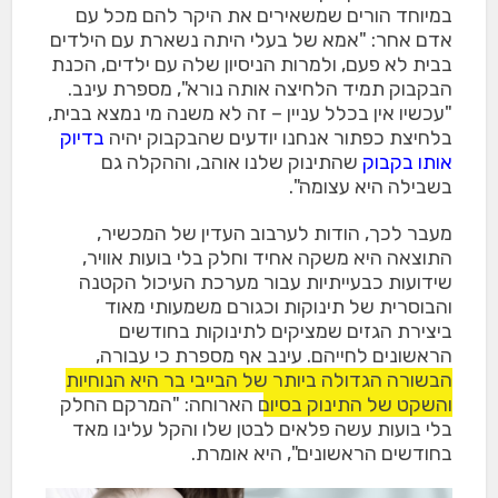
במיוחד הורים שמשאירים את היקר להם מכל עם
אדם אחר: "אמא של בעלי היתה נשארת עם הילדים
בבית לא פעם, ולמרות הניסיון שלה עם ילדים, הכנת
הבקבוק תמיד הלחיצה אותה נורא", מספרת עינב.
"עכשיו אין בכלל עניין – זה לא משנה מי נמצא בבית,
בלחיצת כפתור אנחנו יודעים שהבקבוק יהיה
בדיוק
אותו בקבוק
שהתינוק שלנו אוהב, וההקלה גם
בשבילה היא עצומה".
מעבר לכך, הודות לערבוב העדין של המכשיר,
התוצאה היא משקה אחיד וחלק בלי בועות אוויר,
שידועות כבעייתיות עבור מערכת העיכול הקטנה
והבוסרית של תינוקות וכגורם משמעותי מאוד
ביצירת הגזים שמציקים לתינוקות בחודשים
הראשונים לחייהם. עינב אף מספרת כי עבורה,
הבשורה הגדולה ביותר של הבייבי בר היא הנוחיות
והשקט של התינוק בסיום הארוחה
: "המרקם החלק
בלי בועות עשה פלאים לבטן שלו והקל עלינו מאד
בחודשים הראשונים", היא אומרת.