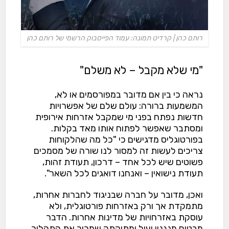
רותם כהן | קרדיט תמונה: עמוד הפייסבוק הרשמי של רותם כהן
"מי שלא מקבל – לא משלם"
נראה כי בין אם מדובר במפורסמים או לא,
המשמעות ברורה: עולם שלם של אפשרויות
חדשות נפתח בפני מי שמקבל אזרחות אירופית
ומסתבר שאפשר לפתוח אותו מאד בקלות.
בפורטוגליס מדגישים כי "כל מה שהלקוחות
צריכים לעשות זה למסור לנו שורה של מסמכים
פשוטים שיש לכל אחד – דרכון, תעודת זהות,
תעודת נישואין – ואנחנו דואגים לכל השאר".
ואכן, מדובר על חברה שבניגוד לחברות אחרות,
מתמקדת אך ורק באזרחות פורטוגלית, ולא
עוסקת באזרחויות של מדינות אחרות. הדבר
מבטיח מנגנון יעיל ומתוקתק שמכיר את התהליך