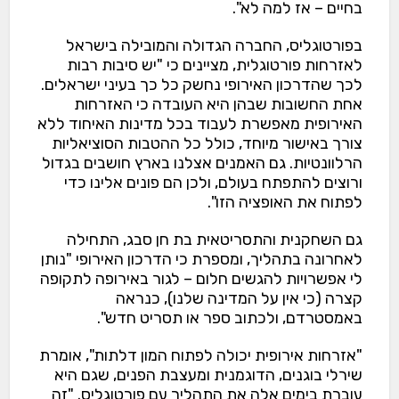
בחיים – אז למה לא".
בפורטוגליס, החברה הגדולה והמובילה בישראל
לאזרחות פורטוגלית, מציינים כי "יש סיבות רבות
לכך שהדרכון האירופי נחשק כל כך בעיני ישראלים.
אחת החשובות שבהן היא העובדה כי האזרחות
האירופית מאפשרת לעבוד בכל מדינות האיחוד ללא
צורך באישור מיוחד, כולל כל ההטבות הסוציאליות
הרלוונטיות. גם האמנים אצלנו בארץ חושבים בגדול
ורוצים להתפתח בעולם, ולכן הם פונים אלינו כדי
לפתוח את האופציה הזו".
גם השחקנית והתסריטאית בת חן סבג, התחילה
לאחרונה בתהליך, ומספרת כי הדרכון האירופי "נותן
לי אפשרויות להגשים חלום – לגור באירופה לתקופה
קצרה (כי אין על המדינה שלנו), כנראה
באמסטרדם, ולכתוב ספר או תסריט חדש".
"אזרחות אירופית יכולה לפתוח המון דלתות", אומרת
שירלי בוגנים, הדוגמנית ומעצבת הפנים, שגם היא
עוברת בימים אלה את התהליך עם פורטוגליס. "זה