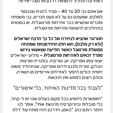
לאחרונה תהליך להוצאת דרכון פורטוגלי אירופי.
אם אתם בני 20 עד 40 – סביר להניח שבנוסף
לסלבס, שמעתם גם על לא מעט חברים, בני משפחה
ומכרים שהוציאו כבר אזרחות פורטוגלית, או נמצאים
בתהליכים להוצאת אזרחות פורטוגלית.
הטריגר שהביא לנהירה של כל כך הרבה ישראלים
(ולא רק סלבס), הוא חלון ההזדמנויות שפתחה
ממשלת פורטוגל כאשר הודיעה שצאצאי גירוש
ספרד זכאים לאזרחות פורטוגלית –
מיליוני ישראלים
יוצאי צפון אפריקה, יוון, טורקיה, בולגריה וארצות
הבלקן, סוריה ולבנון ודרום אמריקה, שבתהליך פשוט
יחסית יכולים להפוך לאזרחים אירופיים מן השורה,
וכולם רוצים לממש את הזכאות.
"לעבוד בכל מדינות האיחוד, בלי אישורים"
"האפשרות להופיע בכל מקום בעולם שבו יש לי קהל,
בלי מגבלות וביורוקרטיה מרגשת אותי", אומר לנו
הזמר רותם כהן. "כאמן, הדרכון הזה פותח עוד דלת