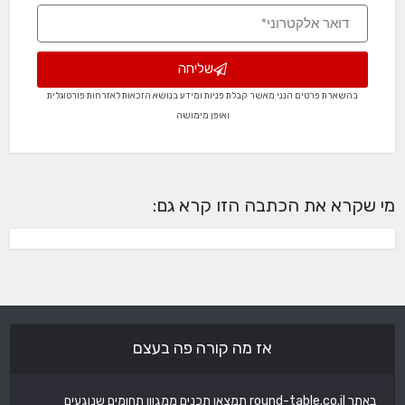
שליחה
בהשארת פרטים הנני מאשר קבלת פניות ומידע בנושא הזכאות לאזרחות פורטוגלית
ואופן מימושה
מי שקרא את הכתבה הזו קרא גם:
אז מה קורה פה בעצם
באתר round-table.co.il תמצאו תכנים ממגוון תחומים שנוגעים